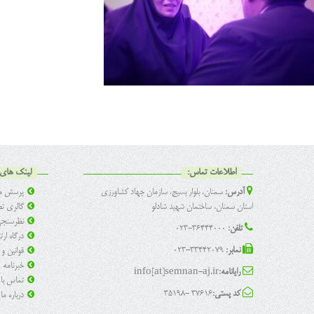
اطلاعات تماس:
لینک های 
آدرس:
سمنان، بلوار بسیج، سازمان جهاد کشاورزی
پرسش ها
استان سمنان، ساختمان شهید شادلو
گالری تص
نظرسنج
تلفن:
36444000-023
درگاه ار
نمابر:
33442079-023
قوانین و
خبرنامه
رایانامه:
info[at]semnan-aj.ir
تماس با 
کد پستی:
37616 -35198
درباره ما