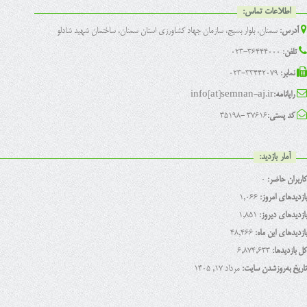
اطلاعات تماس:
آدرس:
سمنان، بلوار بسیج، سازمان جهاد کشاورزی استان سمنان، ساختمان شهید شادلو
تلفن:
36444000-023
نمابر:
33442079-023
رایانامه:
info[at]semnan-aj.ir
کد پستی:
37616 -35198
آمار بازدید:
کاربران حاضر:
0
بازدیدهای امروز:
1,066
بازدیدهای دیروز:
1,851
بازدیدهای این ماه:
48,466
کل بازدیدها:
6,874,633
تاریخ به‌روزشدن سایت:
مرداد ۱۷, ۱۴۰۵