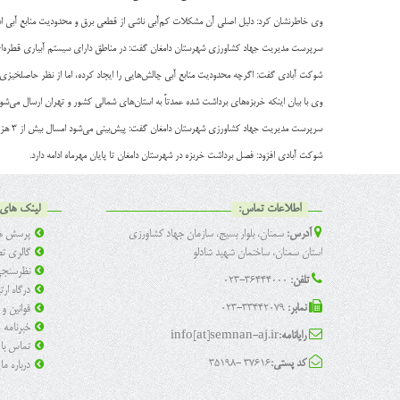
وی خاطرنشان کرد: دلیل اصلی آن مشکلات کم‌آبی ناشی از قطعی برق و محدودیت منابع آبی است. و با توجه به عملکرد بالا و آفت کمتر ۵۰ د
سرپرست مدیریت جهاد کشاورزی شهرستان دامغان گفت: در مناطق دارای سیستم آبیاری قطره‌ای و زیر پلاستیکی، حدود ۱۵ هکتار به این روش اختصاص یافته است؛ با این حال، به دلیل کمبود آب، بر
شوکت آبادی گفت: اگرچه محدودیت منابع آبی چالش‌هایی را ایجاد کرده، اما از نظر حاصلخی
وی با بیان اینکه خربزه‌های برداشت شده عمدتاً به استان‌های شمالی کشور و تهران ارسال می‌شو
سرپرست مدیریت جهاد کشاورزی شهرستان دامغان گفت: پیش‌بینی می‌شود امسال بیش از ۳ هزار تن خربزه از مزارع شهرستان دامغان برداشت و روانه بازار شود.
شوکت آبادی افزود: فصل برداشت خربزه در شهرستان دامغان تا پایان مهرماه ادامه دارد.
اطلاعات تماس:
لینک های 
آدرس:
سمنان، بلوار بسیج، سازمان جهاد کشاورزی
پرسش ها
استان سمنان، ساختمان شهید شادلو
گالری تص
نظرسنج
تلفن:
36444000-023
درگاه ار
نمابر:
33442079-023
قوانین و
خبرنامه
رایانامه:
info[at]semnan-aj.ir
تماس با 
کد پستی:
37616 -35198
درباره ما