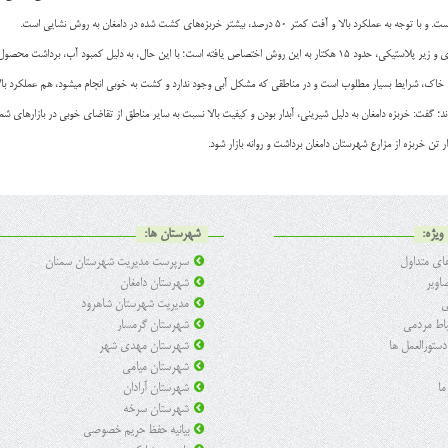
رصد، بیشتر خربزه‌های کشت شده در دامغان به روش نشایی است.
داشت محصول نسبت به سالهای گذشته کاهش یافته است.
زی خاک، شرایط بسیار مطلوب است و در مناطقی که مشکل آبی وجود ندارد و کشت به خوبی انجام میشود، هم عملکرد 
ند؛ گفت: خربزه دامغان به دلیل شیرینی، آبدار بودن و کیفیت بالا نسبت به سایر مناطق از تقاضای خوبی در بازارهای ش
ویژه:
شهرستان ها:
ی متداول
سرپرست مدیریت شهرستان سمنان
اویر
شهرستان دامغان
ی
مدیریت شهرستان شاهرود
تباط مردمی
شهرستان گرمسار
 دستورالعمل ها
شهرستان مهدی شهر
شهرستان میامی
ما
شهرستان آرادان
شهرستان سرخه
بیانیه حفظ حریم خصوصی