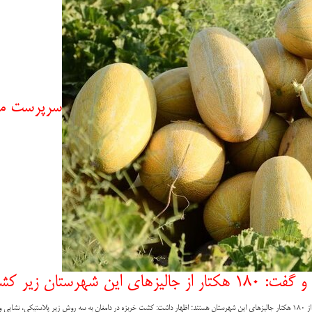
سرپرست مد
یر کشت خربزه است.
شت شود.