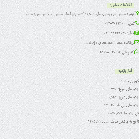
اطلاعات تماس:
آدرس:
سمنان، بلوار بسیج، سازمان جهاد کشاورزی استان سمنان، ساختمان شهید شادلو
تلفن:
36444000-023
نمابر:
33442079-023
رایانامه:
info[at]semnan-aj.ir
کد پستی:
37616 -35198
آمار بازدید:
کاربران حاضر:
0
بازدیدهای امروز:
440
بازدیدهای دیروز:
1,545
بازدیدهای این ماه:
47,030
کل بازدیدها:
6,870,709
تاریخ به‌روزشدن سایت:
مرداد ۱۱, ۱۴۰۵