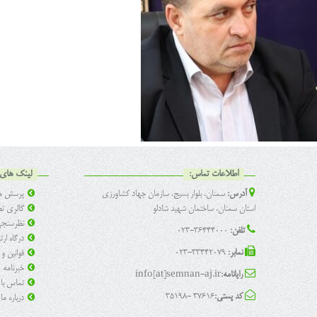
اطلاعات تماس:
لینک های 
آدرس:
سمنان، بلوار بسیج، سازمان جهاد کشاورزی
پرسش ها
استان سمنان، ساختمان شهید شادلو
گالری تص
نظرسنج
تلفن:
36444000-023
درگاه ار
نمابر:
33442079-023
قوانین و
خبرنامه
رایانامه:
info[at]semnan-aj.ir
تماس با 
کد پستی:
37616 -35198
درباره ما