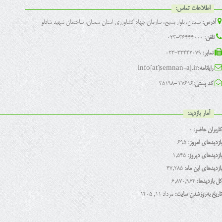
اطلاعات تماس:
آدرس:
سمنان، بلوار بسیج، سازمان جهاد کشاورزی استان سمنان، ساختمان شهید شادلو
تلفن:
36444000-023
نمابر:
33442079-023
رایانامه:
info[at]semnan-aj.ir
کد پستی:
37616 -35198
آمار بازدید:
کاربران حاضر:
0
بازدیدهای امروز:
695
بازدیدهای دیروز:
1,545
بازدیدهای این ماه:
47,285
کل بازدیدها:
6,870,964
تاریخ به‌روزشدن سایت:
مرداد ۱۱, ۱۴۰۵