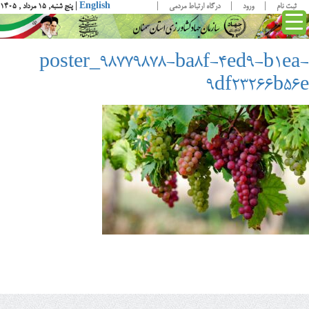
ثبت نام
ورود
درگاه ارتباط مردمی
English
| پنج شنبه, ۱۵ مرداد , ۱۴۰۵
poster_98779878-ba8f-4ed9-b1ea-
9df23266b56e