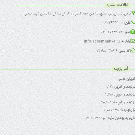
اطلاعات تماس:
آدرس:
سمنان، بلوار بسیج، سازمان جهاد کشاورزی استان سمنان، ساختمان شهید شادلو
تلفن:
36444000-023
نمابر:
33442079-023
رایانامه:
info[at]semnan-aj.ir
کد پستی:
37616 -35198
آمار بازدید:
کاربران حاضر:
0
بازدیدهای امروز:
1,132
بازدیدهای دیروز:
1,178
بازدیدهای این ماه:
48,865
کل بازدیدها:
6,877,375
تاریخ به‌روزشدن سایت:
مرداد ۱۷, ۱۴۰۵