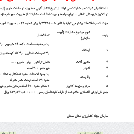
لذا متقاضيان شركت در مشارکت مي توانند از تاریخ انتشار آگهي همه روزه در ساعات اداري (از ساعت ۸ صبح تا ساعت ۱۳٫۳۰) تا تاریخ
در کلاریز شهرستان دامغان
–
دیباج مراجعه و جهت اخذ اسناد مشارکت از مدیریت امور دام سازما
جهت كسب اطلاعات بيشتر مي توانيد با تلفن
۳۳۴۵۱۰۰۵
با پيش شماره
۰۲۳
با مدیریت امور 
شرح موضوع مشارکت (آورده
رديف
تعداد/مقدار
سازمان)
۱٫
عرصه به مساحت ۹۴۰۸۲۰ مترمربع ۲٫ دو حلقه چاه آب
۱
ایستگاه
۳٫ تاسیسات دامداری ۴٫ گله گوسفند و بز ۶۸۷ راس
۲
ماشین آلات
شامل تراکتور – بیلر
–
دامپرو …..
۳
اشجار
غیر مثمر ۳۰۰ اصله
۴
باغ پسته
حدود۱۷۰ اصله درخت مثمر متفرقه
۵
مرتع و مزرعه کلاریز
۳ هکتار حدود ۴۷۰ اصله درختان مثمر و غیرمثمر
جمع کل ارزش اقتصادی اعلام شده از طرف کارشناسان رسمی
۳۵۷٫۵۳۱٫۵۰۰٫۰۰۰
ریال
سازمان جهاد کشاورزی استان سمنان