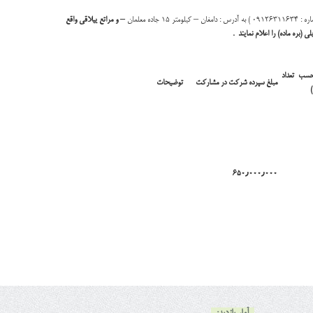
–
و مراتع ییلاقی واقع
بره ماده) را اعلام نمایند .
رحسب تعداد
مبلغ سپرده شرکت در مشارکت
توضیحات
۶۵۰٫۰۰۰٫۰۰۰