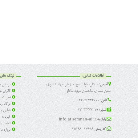
اطلاعات تماس:
لینک های 
آدرس:
سمنان، بلوار بسیج، سازمان جهاد کشاورزی
پرسش ها
استان سمنان، ساختمان شهید شادلو
گالری تص
نظرسنج
تلفن:
36444000-023
درگاه ار
نمابر:
33442079-023
قوانین و
خبرنامه
رایانامه:
info[at]semnan-aj.ir
تماس با 
کد پستی:
37616 -35198
درباره ما