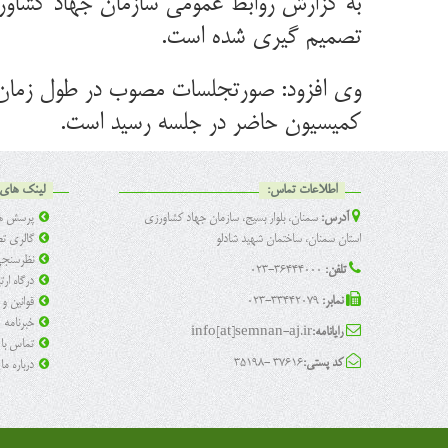
تصمیم گیری شده است.
️وی افزود: صورتجلسات مصوب در طول زمان ب
کمیسیون حاضر در جلسه رسید است.
اطلاعات تماس:
لینک های 
آدرس:
سمنان، بلوار بسیج، سازمان جهاد کشاورزی
پرسش ها
استان سمنان، ساختمان شهید شادلو
گالری تص
نظرسنج
تلفن:
36444000-023
درگاه ار
نمابر:
33442079-023
قوانین و
خبرنامه
رایانامه:
info[at]semnan-aj.ir
تماس با 
کد پستی:
37616 -35198
درباره ما