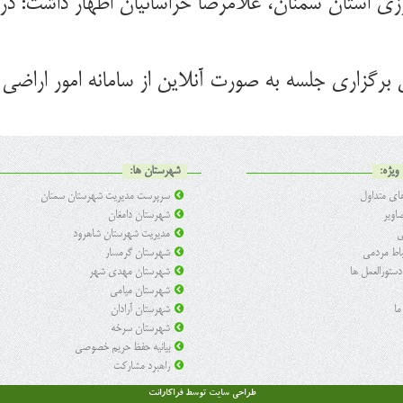
رگزاری جلسه به صورت آنلاین از سامانه امور اراضی
ویژه:
شهرستان ها:
ی متداول
سرپرست مدیریت شهرستان سمنان
اویر
شهرستان دامغان
ی
مدیریت شهرستان شاهرود
تباط مردمی
شهرستان گرمسار
 دستورالعمل ها
شهرستان مهدی شهر
شهرستان میامی
ما
شهرستان آرادان
شهرستان سرخه
بیانیه حفظ حریم خصوصی
راهبرد مشارکت
طراحی سایت
توسط فراکارانت