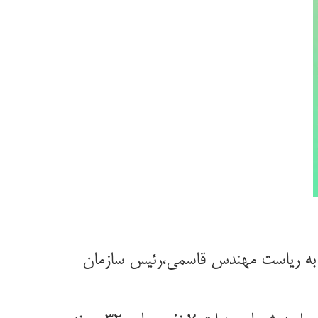
 سازمان جهاد کشاورزی استان سمنان از بررسی ۳۲ پرونده در شورای هیات ۷ نفره به ریاست مهندس قاسمی،رئیس سازمان