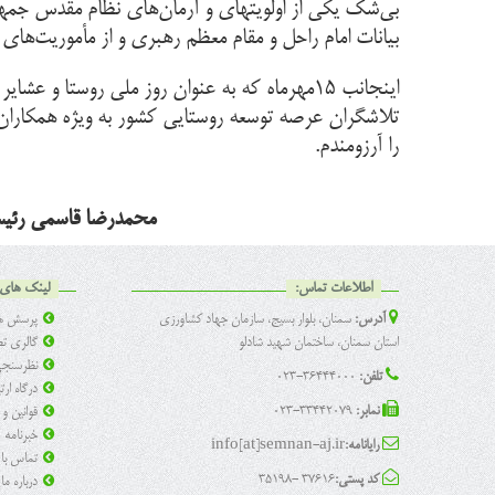
بی‌شک یکی از اولویتهای و آرمان‌های نظام مقدس جمه
بیانات امام راحل و مقام معظم رهبری و از مأموریت‌های 
اینجانب ۱۵مهرماه که به عنوان روز ملی روس
تلاشگران عرصه توسعه روستایی کشور به ویژه همکاران
را آرزومندم.
محمدرضا قاسمی رئیس
اطلاعات تماس:
لینک های 
آدرس:
سمنان، بلوار بسیج، سازمان جهاد کشاورزی
پرسش ها
استان سمنان، ساختمان شهید شادلو
گالری تص
نظرسنج
تلفن:
36444000-023
درگاه ار
نمابر:
33442079-023
قوانین و
خبرنامه
رایانامه:
info[at]semnan-aj.ir
تماس با 
کد پستی:
37616 -35198
درباره ما