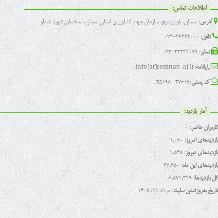
اطلاعات تماس:
آدرس:
سمنان، بلوار بسیج، سازمان جهاد کشاورزی استان سمنان، ساختمان شهید شادلو
تلفن:
36444000-023
نمابر:
33442079-023
رایانامه:
info[at]semnan-aj.ir
کد پستی:
37616 -35198
آمار بازدید:
کاربران حاضر:
0
بازدیدهای امروز:
1,060
بازدیدهای دیروز:
1,545
بازدیدهای این ماه:
47,650
کل بازدیدها:
6,871,329
تاریخ به‌روزشدن سایت:
مرداد ۱۱, ۱۴۰۵