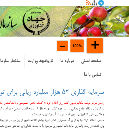
صفحه اصلی
درباره ما
تاریخچه وزارت
ساختار سازما
تماس با ما
سرمایه گذاری ۵۲ هزار میلیارد ریالی برای توسعه مکانیزاسیون کشاورزی در چهار سال اخیر/برنامه ۱۲ ساله مکانیزاسیون کشاورزی تدوین شد
رییس مرکز توسعه مکانیزاسیون کشاورزی اعلام کرد: به کمک بخش خصوصی و دانشگاهیان یک برنامه ۱۲ ساله برای توسعه مکانیزاسیون کشاورزی تدوین شده که در آن آب اولویت و 
به گزارش پایگاه اطلاع رسانی وزارت جهاد کشاورزی به نقل از ایرنا،«کامبیز عباسی» در آیین گش
و ماشین های کشاورزی برویم که در نهایت آب بیشتری ذخیره شود.
عباسی اضافه کرد: باید به ازای آب مصرفی کمتر، تولید بیشتر داشته باشیم. از این رو، در افق برنامه ۱۲ ساله به ازای یک مترمکعب آب، به طور متوسط یک کیلو و ۷۰۰ گرم محصول کشاورزی تولید می شود که البته این آمار در محصولات مختلف، متفا
وی گفت: در زمینه پایداری تولید باید کشاورزی مرسوم را به سمت کشاورزی حفاظتی سوق دهیم