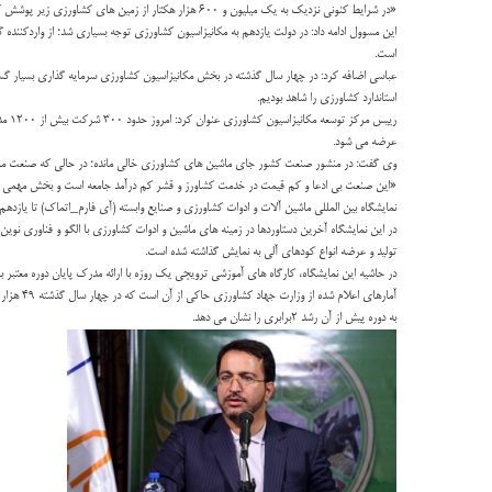
«در شرایط کنونی نزدیک به یک میلیون و ۶۰۰ هزار هکتار از زمین های کشاورزی زیر پوشش کشاورزی حفاظتی قرار گرفته است که باعث می شود بیش از ۷۰ لیتر گازوییل در هر هکتار صرفه جویی شود».
این مسوول ادامه داد: در دولت یازدهم به مکانیزاسیون کشاورزی توجه بسیاری شد؛ از واردکنند
است.
استاندارد کشاورزی را شاهد بودیم.
عرضه می شود.
وی گفت: در منشور صنعت کشور جای ماشین های کشاورزی خالی مانده؛ در حالی که صنعت ماش
«این صنعت بی ادعا و کم قیمت در خدمت کشاورز و قشر کم درآمد جامعه است و بخش مهمی از ا
نمایشگاه بین المللی ماشین آلات و ادوات کشاورزی و صنایع وابسته (آی فارم_اتماک) تا یازدهم 
در این نمایشگاه آخرین دستاوردها در زمینه های ماشین و ادوات کشاورزی با الگو و فناوری نوی
تولید و عرضه انواع کودهای آلی به نمایش گذاشته شده است.
در حاشیه این نمایشگاه، کارگاه های آموزشی ترویجی یک روزه با ارائه مدرک پایان دوره معتبر ب
به دوره پیش از آن رشد ۲برابری را نشان می دهد.