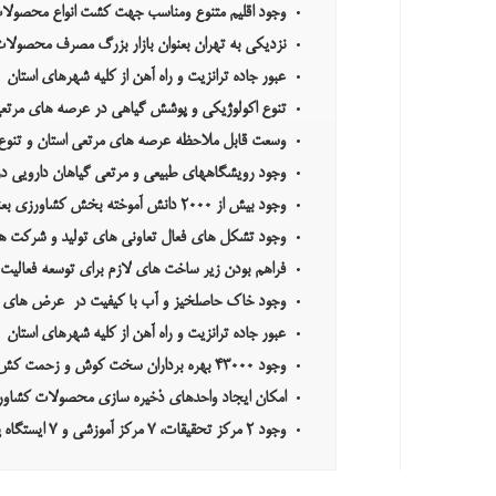
وجود اقلیم متنوع ومناسب جهت کشت انواع محصولات زراعی و باغی در ۰۰۰
نزدیکی به تهران بعنوان بازار بزرگ مصرف محصولات
عبور جاده ترانزيت و راه آهن از كليه شهرهاي استان
تنوع اکولوژیکی و پوشش گیاهی در عرصه های مرتعی
وسعت قابل ملاحظه عرصه های مرتعی استان و تنوع 
وجود رویشگاههای طبیعی و مرتعی گیاهان دارویی در پراکنشی به وسعت ۳۰۰ هزار هکتار و سطح زیر کشت گیاهان دارویی(دست کاشت) در 
وجود بیش از ۲۰۰۰ دانش آموخته بخش کشاورزی بعنوان منابع انسانی خبره و جویای کار بخش کشاورزی
وجود تشکل های فعال تعاونی های تولید و شرکت 
فراهم بودن
زیر ساخت های لازم برای توسعه فعالیت های دامی
و
جود خاك حاصلخيز
و
آب با كيفيت در
عرض های
ش
عبور جاده ترانزيت و راه آهن از كليه شهرهاي استان
وجود ۴۳۰۰۰ بهره برداران سخت كوش و زحمت كش
امکان ایجاد واحدهای ذخیره سازی محصولات کشاورزی
وجود ۲ مرکز تحقیقات، ۷ مرکز آموزشی و ۷ ایستگاه پژوهشی در بخش کشاورزی استان