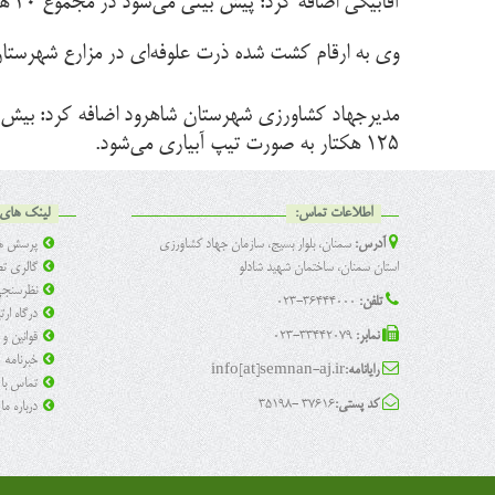
آقابیگی اضافه کرد: پیش بینی می‌شود در مجموع ۲۰ هزار و ۲۵۰ تن محصول ذ رت علوفه‌ای از مزارع شهرستان شاهرود برداشت شود.
وی به ارقام کشت شده ذرت علوفه‌ای در مزارع شهرستان شاهر
۱۲۵ هکتار به صورت تیپ آبیاری می‌شود.
اطلاعات تماس:
لینک های 
آدرس:
سمنان، بلوار بسیج، سازمان جهاد کشاورزی
پرسش ها
استان سمنان، ساختمان شهید شادلو
گالری تص
نظرسنج
تلفن:
36444000-023
درگاه ار
نمابر:
33442079-023
قوانین و
خبرنامه
رایانامه:
info[at]semnan-aj.ir
تماس با 
کد پستی:
37616 -35198
درباره ما