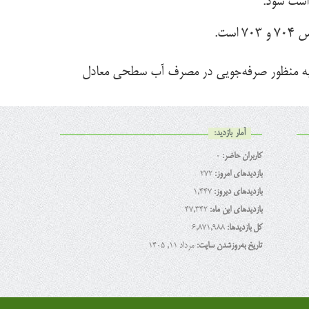
ست.
ت قراردادی انجام شده که به منظور صرفه‌جویی در مصرف آب سطحی معادل
آمار بازدید:
کاربران حاضر:
0
بازدیدهای امروز:
272
بازدیدهای دیروز:
1,447
بازدیدهای این ماه:
47,342
کل بازدیدها:
6,871,988
تاریخ به‌روزشدن سایت:
مرداد ۱۱, ۱۴۰۵