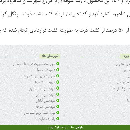
ود اشاره کرد و گفت: بیشتر ارقام کشت شده ذرت سینگل گراس ۷۰۴ و ۷۰۳ ا
مدیرجهاد کشاورزی شهرستان شاهرود اضافه کرد: بیش از ۵۰ درصد از کشت ذرت به صورت کش
ویژه:
شهرستان ها:
ی متداول
سرپرست مدیریت شهرستان سمنان
اویر
شهرستان دامغان
ی
مدیریت شهرستان شاهرود
تباط مردمی
شهرستان گرمسار
 دستورالعمل ها
شهرستان مهدی شهر
شهرستان میامی
ما
شهرستان آرادان
شهرستان سرخه
بیانیه حفظ حریم خصوصی
راهبرد مشارکت
طراحی سایت
توسط فراکارانت