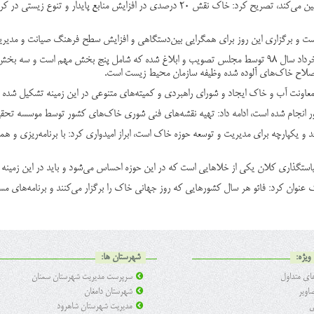
عباسی با بیان این که بستر خاک ۹۵ درصد از غذای بشر و امنیت غذایی را تامین می‌کند، تصریح کرد: 
ه است و برگزاری این روز برای همگرایی بین‌دستگاهی و افزایش سطح فرهنگ صیانت و مدی
سرپرست آب و خاک وزارت جهاد کشاورزی گفت: قانون حفاظت از خاک در خرداد سال ۹۸ توسط مجلس تصویب و ابلاغ شد
اصلاح خاک‌های آلوده شده وظیفه سازمان محیط زیست است
.
عاونت آب و خاک ایجاد و شورای راهبردی و کمیته‌های متنوعی در این زمینه تشکیل شده 
یکپارچه برای مدیریت و توسعه حوزه خاک است، ابراز امیدواری کرد: با برنامه‌ریزی و همک
ذاری کلان یکی از خلاهایی است که در این حوزه احساس می‌شود و باید در این زمینه اق
خاک عنوان کرد: فائو هر سال کشورهایی که روز جهانی خاک را برگزار می‌کنند و برنامه‌های مس
ویژه:
شهرستان ها:
ی متداول
سرپرست مدیریت شهرستان سمنان
اویر
شهرستان دامغان
ی
مدیریت شهرستان شاهرود