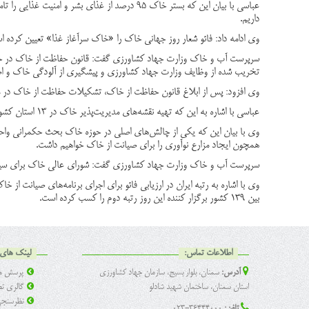
داریم
.
وی ادامه داد: فائو شعار روز جهانی خاک را «خاک سرآغاز غذا» تعیین کرد
تخریب شده از وظایف وزارت جهاد کشاورزی و پیشگیری از آلودگی خاک و 
وی افزود: پس از ابلاغ قانون حفاظت از خاک، تشکیلات حفاظت از خاک در م
عباسی با اشاره به این که تهیه نقشه‌های مدیریت‌پذیر خاک در ۱۳ استان کشور انجام شده است، ادامه داد: تهیه نقشه‌های فنی شوری خاک‌های کشور توسط موسسه تحقیقات آب و خاک انجام شده و رونمایی خواهد شد
وی با بیان این که یکی از چالش‌های اصلی در حوزه خاک بحث حکمرانی واحد و 
همچون ایجاد مزارع نوآوری را برای صیانت از خاک خواهیم داشت
.
سرپرست آب و خاک وزارت جهاد کشاورزی گفت: شورای عالی خاک برای سیاستگ
وی با اشاره به رتبه ایران در ارزیابی فائو برای اجرای برنامه‌های صیانت از 
بین ۱۳۹ کشور برگزار کننده این روز رتبه دوم را کسب کرده است‌
.
اطلاعات تماس:
لینک های 
آدرس:
سمنان، بلوار بسیج، سازمان جهاد کشاورزی
پرسش ها
استان سمنان، ساختمان شهید شادلو
گالری تص
نظرسنج
تلفن:
36444000-023