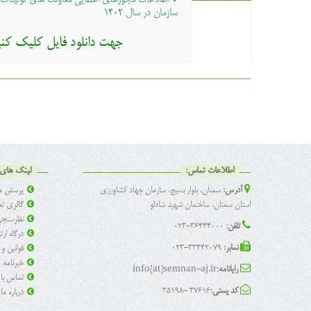
♦ اطلاعات مجوزهای اعطایی معاونت های تولیدات 
سازمان در سال ۱۴۰۲
جهت دانلود فایل کلیک کنی
اطلاعات تماس:
لینک های 
آدرس:
سمنان، بلوار بسیج، سازمان جهاد کشاورزی
پرسش ها
استان سمنان، ساختمان شهید شادلو
گالری تص
نظرسنج
تلفن:
36444000-023
درگاه ار
نمابر:
33442079-023
قوانین و
خبرنامه
رایانامه:
info[at]semnan-aj.ir
تماس با 
کد پستی:
37616 -35198
درباره ما