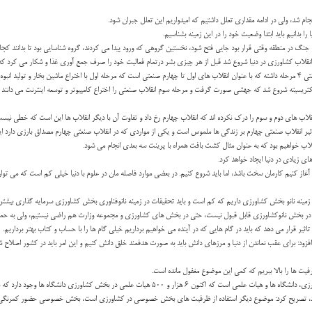
بدانیم باید ابتدا وضعیت خود را در این زمینه بشناسیم.
نگ در منطقه وقتی قرار بود جایی فتح شود، نخستین گروهی که ورود پیدا می کردند، گروه شناسایی بود تا بدانند کج
ه آغاز شد.
نقلاب های دوم و سوم را درک نکرده اند که انقلاب چهارم رخ داد و تفاوت آن با دیگر انقلاب ها این است که خطی نیست
لاب خواهیم بود که به عنوان مثال کشت بافت همراه با پرینت سه بعدی انجام می شود.
 زیادی در دنیا ایجاد خواهد کرد.
 را آغاز کنیم کارمان سخت باشد، اما باید شروع کنیم. در بعضی موارد فاصله مان در علوم با دنیا خیلی کم است که می ت
ود در بخش نانوکشاورزی قابل قبول نیست، حتی در بخش های کشاورزی و مجموعه وزارت هم راضی نیستیم، ولی به حمای
ثیر قرار می دهد که باید در گام هایی که در آینده می خواهیم برداریم خیلی گام ها را با حساب و کتاب بهتر برداریم.
نیا عقب نمانیم و همپا با آنان باشیم، ۲ کار مهم باید انجام دهیم، افزود: برای عقب نماندن از دنیا و مرزهای دانش باید به صورت هدفمند خلق دانش کنیم 
رزی دانشگاه ها وجود دارد که باید به خدمت بخش های اجرایی و پاسخگویی وارد شوند.
د ندارد، تصریح کرد: موضوع دیگر استفاده از ظرفیت های بخش خصوصی در کشاورزی است، بخش خصوصی حضور کمرنگی د