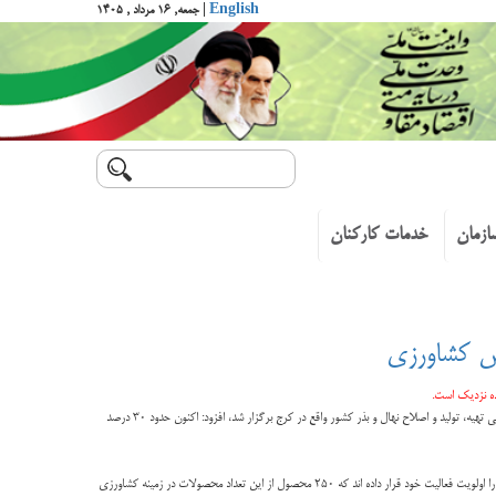
English
| جمعه, ۱۶ مرداد , ۱۴۰۵
ازمان
خدمات کارکنان
خش کشاورزی
به گزارش پایگاه اطلاع رسانی وزارت جهاد کشاورزی به نقل از ایرنا، اسکندر زند روز سه شنبه در آیین گشایش چهارمین همایش نانوفناوری در کشاورزی با موضوع چشم اندازها و افق های نوین که در موسسه تحقیقاتی تهیه، تولید و اصلاح نهال و بذر کشور واقع در کرج برگزار شد، افزود: اکنون حدود ۳۰ درصد
معاون وزیر جهاد کشاورزی خاطرنشان کرد: در بازار سراسر دنیا نزدیک به ۷۷۰۰ محصول نانویی ثبت شده است که نیجه فعالیت ۱۳۴۰ شرکت نانویی در ۵۰ کشور دنیا است که در این زمینه سرمایه گذاری کرده و آن را اولویت فعالیت خود قرار داده اند که ۲۵۰ محصول از این تعداد محصولات در زمینه کشاورزی