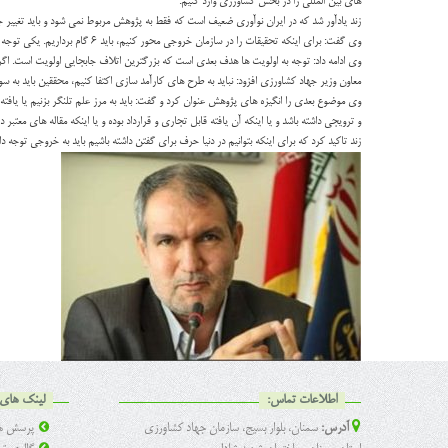
های بین المللی را در بخش کشاورزی وارد کنیم.
زند یادآور شد که در ایران نوآوری ضعیف است که فقط به پژوهش مربوط نمی شود و باید تغییر جهت دهیم؛ به طور مثال در کشت 
وی گفت: برای اینکه تحقیقات را در سازمان خروجی محور کنیم، باید ۶ گام برداریم. یکی توجه به اهداف است. از اهداف توسعه پایدار ۱۰ مورد آن به کشاورزی و محیط زیست برمی گردد که شامل افزایش درآمدو امنیت غذایی و پایداری اکوسیستم است.
وی ادامه داد: توجه به اولویت ها هدف بعدی است که بزرگترین اتلاف جابجایی اولویت است. اگ
معاون وزیر جهاد کشاورزی افزود: نباید به طرح های کارآمد سازی اکتفا کنیم، محققین باید ب
وی موضوع بعدی را انگیزه های پژوهش عنوان کرد و گفت: باید به مرز علم تلنگر بزنیم یا یافته 
و ترویجی داشته باشد و یا اینکه آن یافته قابل تجاری و قرارداد بوده و یا اینکه مقاله های معتبر د
زند تاکید کرد که برای اینکه بتوانیم در دنیا حرف برای گفتن داشته باشیم باید به خروجی توجه
اطلاعات تماس:
لینک های 
آدرس:
سمنان، بلوار بسیج، سازمان جهاد کشاورزی
پرسش ها