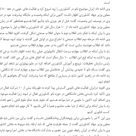
است.
وی ادامه داد: ایران موضوع نانو در کشاورزی را زود شروع کرد و فعالیت های خوبی در دهه ۸۰ انجام شد، ولی در ادامه مقداری تعلل داشتیم که امیدواریم این تعلل جبران شود.
معاون وزیر جهاد کشاورزی اظهار داشت: اکنون برای اینکه وضعیت و جایگاه پیشرفت خود در دنیا را 
وی در توصیف این وضعیت، گفت: قبل از هر چیزی باید بدانیم کجا هستیم همانطور که در زمان ج
معاون وزیر جهاد کشاورزی ادامه داد: از ۱۰ هزار سال قبل که کشاورزی و انقلاب اول با موضوع انقلاب کشاورزی در دنیا شروع شد قبل از هر چیزی بشر درتمام فعالیت خود را صرف جمع آوری غذا و شکار می کرد که سال های زیادی طول کشید تا انقلاب بعدی اتفاق بیفتد.
وی با بیان اینکه با تفکر بشر انقلاب دوم با عنوان انقلاب صنعتی شکل گرفت، افزود انقلاب صنعتی ۴ مرحله داشته که با عنوان انقلاب های اول تا چهارم صنعتی است که مرحله اول با اختراع ماشین بخار و تولید انبوه توسط ماشین شروع شد که بعد از تولید ماشین تولید انبو
دانند که انقلاب هوشمند سازی است که اکنون ما در عصر چهارم انقلاب صنعتی هستیم.
زند با بیان اینکه در انقلاب چهارم سرعت انتقال تکنولوژی خیلی زیاد شده، اظهار داشت: برخی ا
وی با اشاره به اینکه اوج این انقلاب ۱۰ سال دیگر است که اتفاق های بزرگی می افتد، گفت: تاثیر انقلاب صنعتی چهارم بر زندگی ها ملموس است و یکی از مواردی که در انقلاب صنعتی چهارم مصداق بارزی دارد اینترنت است.
رئیس سازمان تحقیقات، ترویج و آموزش کشاورزی اضافه کرد: در علم بیولوژی نیز شاهد این انق
وی گفت: مساله نانو تا حدودی پیدایش آن حدفاصل بین انقلاب سوم و چهارم است که شگفتی های
زند ادامه داد: در راهبرد کشور شاید در بسیاری از مقاطع که دنیا پیشرفت کرده اگر بخواهیم کار
انجام شود.
وی افزود: درایران فعالیت های نانویی گسترش پیدا کرده به طوریکه بیش از ۱۰ شرکت فعال در زمینه نانو بخش کشاورزی داریم که کم است و باید تحقیقات در زمینه نانوفناوری بخش کشاورزی سرمایه گذاری بیشتری شود.
وی تاکید کرد: بایستی بخش دانشگاهی در حوزه نانو کشاورزی فعال تر شوند زیرا فعالیت موج
وی اضافه کرد: اکنون با علومی در دنیا مواجه هستیم که علوم جدید تمام علوم قبلی را هم تحت تا
زند با بیان اینکه برای اینکه از د
کسب فناوری کنیم.
وی این ۲ امر را ماموریتی برای پژوهشگران ودانشگاهیان دانست و گفت: برای مرز دانش باید ظرفیت ها را بالا ببریم که کمی این موضوع مغفول مانده است.
معاون وزیر جهاد کشاورزی گفت: از جمله ظرفیت هایی که باید ارتقاء یابد مربوط به بخش کشاورزی، دانشگاه ها و هیات علمی است که اکنون ۶ هزار و ۵۰۰ هیات علمی در بخش کشاو
وی با بیان اینکه در ایران رابطه خوبی بین حضور و مشارکت دانشگاه ها در بخش اجرا وجو