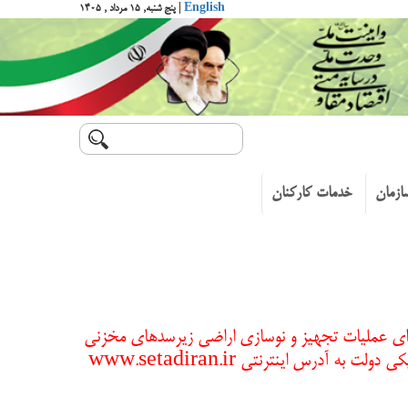
English
| پنج شنبه, ۱۵ مرداد , ۱۴۰۵
ازمان
خدمات کارکنان
رای عملیات تجهیز و نوسازی اراضی زیرسدهای مخزنی
و بندهای انحرافی شهرستانهای گرمسار (آرادان) و دامغان اقدام نماید . جهت کسب اطلاعات بیشتر به سامانه تدارکات الکترونیکی دولت به آدرس اینترنتی www.setadiran.ir