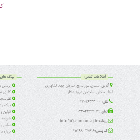
كميسيون معاملات سازمان ج
اطلاعات تماس:
لینک های 
آدرس:
سمنان، بلوار بسیج، سازمان جهاد کشاورزی
پرسش ها
استان سمنان، ساختمان شهید شادلو
گالری تص
نظرسنج
تلفن:
36444000-023
درگاه ار
نمابر:
33442079-023
قوانین و
خبرنامه
رایانامه:
info[at]semnan-aj.ir
تماس با 
کد پستی:
37616 -35198
درباره ما