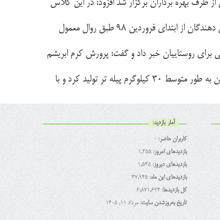
 از طرف بهره برداران برگزار شد افزود: در این کلاس
وی با اشاره به برخی از برنامه‌های سازمان جهاد کشاورزی استان برای توسعه نوغانداری گفت: توزیع تخم نوغان برای پرورش دهندگان از ابتدای فروردین ۹۸ طبق روال معمول
 برای روستاییان خبر داد و گفت: پرورش کرم ابریشم
شاه حسینی افزود: تنها منبع تغذیه کرم ابریشم برگ درخت توت بوده و از یک جعبه تخم نوغان در پایان دوره پرورش می توان به طور متوسط ۳۰ کیلوگرم پیله تر تولید کرد و با
آمار بازدید:
کاربران حاضر:
0
بازدیدهای امروز:
1,355
بازدیدهای دیروز:
1,545
بازدیدهای این ماه:
47,945
کل بازدیدها:
6,871,624
تاریخ به‌روزشدن سایت:
مرداد ۱۱, ۱۴۰۵