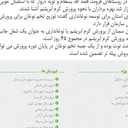
روستاهای فرومد، قلعه آقا، بسطام و تویه دروار که با استقبال خوبی
 شد بهره برداران با نحوه پرورش کرم ابریشم آشنا شدند.
سازمان قرار دارد.
 سمنان از پرورش کرم ابریشم یا نوغانداری به عنوان یک شغل جانبی
کرم ابریشم در مجموع ۴۵ روز است.
 فروش پیله تر تضمین شده است.
ویژه:
شهرستان ها:
ی متداول
سرپرست مدیریت شهرستان سمنان
اویر
شهرستان دامغان
ی
مدیریت شهرستان شاهرود
تباط مردمی
شهرستان گرمسار
 دستورالعمل ها
شهرستان مهدی شهر
شهرستان میامی
ما
شهرستان آرادان
شهرستان سرخه
بیانیه حفظ حریم خصوصی