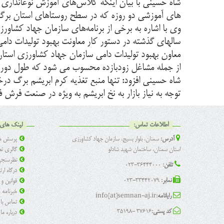
شاه حسینی با بیان اینکه کلاس‌های آموزش نوغانداری در 
های آموزشی دو روزه که در سطح روستاهای استان برگزار
سالهای گذشته در دستور کار معاونت بهبود تولیدات دامی 
معاون بهبود تولیدات دامی سازمان جهاد کشاورزی استان
از جمله مشاغل زودبازده محسوب می شود که طول دوره پرورش 
توجه به نیاز بازار به نخ ابریشم به ویژه در صنعت فرش
اطلاعات تماس:
لینک های 
آدرس:
سمنان، بلوار بسیج، سازمان جهاد کشاورزی
پرسش ها
استان سمنان، ساختمان شهید شادلو
گالری تص
نظرسنج
تلفن:
36444000-023
درگاه ار
نمابر:
33442079-023
قوانین و
خبرنامه
رایانامه:
info[at]semnan-aj.ir
تماس با 
کد پستی:
37616 -35198
درباره ما