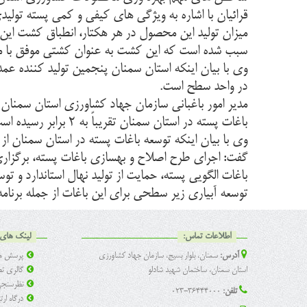
قرائیان با اشاره به ویژگی های کیفی و کمی پسته تولید
میزان تولید این محصول در هر هکتار، انطباق کشت این
سبب شده است که این کشت به عنوان کشتی موفق با مزی
وی با بیان اینکه استان سمنان پنجمین تولید کننده 
در واحد سطح است.
باغات پسته در استان سمنان تقریباً به ۲ برابر رسیده است.
وی با بیان اینکه توسعه باغات پسته در استان سمنان 
گفت: اجرای طرح اصلاح و بهسازی باغات پسته، برگزاری
باغات الگویی پسته، حمایت از تولید نهال استاندارد و 
توسعه آبیاری زیر سطحی برای این باغات از جمله برنام
اطلاعات تماس:
لینک های 
آدرس:
سمنان، بلوار بسیج، سازمان جهاد کشاورزی
پرسش ها
استان سمنان، ساختمان شهید شادلو
گالری تص
نظرسنج
تلفن:
36444000-023
درگاه ار