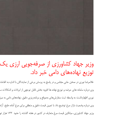
وزیر جهاد کشاورزی از صرفه‌جویی ارزی یک م
توزیع نهاده‌های دامی خبر داد.
غلامرضا نوری در صحن علنی مجلس و در پاسخ به پرسش برخی از نمایندگان با اشاره به اقدامات
وی درباره سامانه های عرضه و توزیع نهاده ها افزود: بخش قابل توجهی از ایرادات و اشکالات سا
نوری اظهارداشت: به واسطه ثبت سفارش‌های به‌موقع و برنامه‌ریزی دقیق، نهاده‌های دامی به می
وی درباره وضعیت بازار مرغ توضیح داد: با تعیین قیمت دقیق و منطقی برای مرغ آماده طبخ، آرا
وزیر جهاد کشاورزی، میانگین قیمت مرغ متعارف در کشور در هفته گذشته را حدود ۱۳۳ هزار تومان در هر کیلوگرم عنوان و تصریح کرد: قیمت گوشت مرغ کامل حتی دو تا سه هزار تومان کمتر از نرخ مصوب می‌باشد.