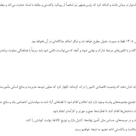
وار در میدان باشند و اضافه کرد که رئیس‌جمهور نیز شخصاً از رویکرد پاکدستی و مقابله با فساد حمایت می‌کند و مطمئن
ود.
انه و یا قانون‌های مرتبط تدارک و نهایی شوند و آنچه که می‌توانست دائمی شود باید سریعاً با هماهنگی معاونت برنامه‌ر
باید نشان دهند که وضعیت اقتصادی کشور را درک کرده‌اند، اظهار کرد که معاون توسعه مدیریت و منابع انسانی مأموریت د
ن تجمیع مجموعه‌های وابسته وجود دارد باید اعلام و اقدام شود تا فضاهای آزاد شده به مولدسازی اختصاص یابد و منا
تمان‌ها اقدام کنند تا فعالیت‌ها جمع و جورتر و کارآمدتر انجام شود.
ند و در عرصه‌های حساس مثل تأمین نهاده‌ها، کنترل بازار و توزیع کالاها، نهایت کوشش را کنند.
لامت و پاکدستی ادامه دهیم، به نتیجه خواهیم رسید.