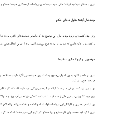
نوری با هشدار نسبت به تبلیغات منفی علیه سیاست‌های وزارتخانه، از همکاران خواست محکم و است
بودجه سال آینده؛ جداول به جای احکام
وزیر جهاد کشاورزی درباره بودجه سال آتی توضیح داد که براساس سیاست‌های کلان، بودجه سال ۱۴۰۵ فقط به صورت جدول مطرح خواهد شد و دیگر احکام جداگانه‌ای در آن نخواهد ب
به گفته وی، احکام دائمی که پیش‌تر در بودجه درج می‌شدند اکنون باید از طریق الحاقیه‌هایی جداگ
صرفه‌جویی و کوچک‌سازی ساختارها
نوری در ادامه با اشاره به این که رئیس‌جمهور به شدت روی صرفه‌جویی تأکید دارند و دستگاه‌ها 
هزینه‌ها جمع‌آوری شود.
وی با بیان این که در برخی استان‌ها تشکیلات و ابنیه‌های بزرگی وجود دارد، گفت که اگر امکا
وزیر جهاد کشاورزی در عین حال از همه خواست نسبت به کاهش هزینه‌های آب، برق و استهلاک ساخ
وی از تمامی مدیران و کارکنان این وزارتخانه خواست که با اهتمام و دقت، فرایندها را اصلاح کن
نوری تاکید کرد: همه ما پای کار هستیم و باید محکم کار کنیم. این مسیر سخت است اما اگر با س