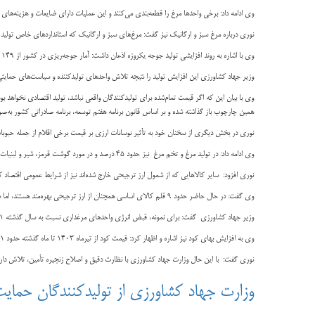
وی ادامه داد: برخی واحدها مرغ را قطعه‌بندی می‌کنند و این عملیات دارای ضایعات و هزینه‌ها
نوری درباره مرغ سبز و ارگانیک نیز گفت: مرغ‌های سبز و ارگانیک که استانداردهای خاص تولید را رعایت می‌کنند، به دلیل هزینه‌های ب
وی با اشاره به روند افزایشی تولید جوجه یکروزه اذعان داشت: آمار جوجه‌ریزی در کشور از ۱۴۹ میلیون قطعه به حدود ۱۵۶ میلیون قطعه افزایش یافته است، که نشان‌دهنده رشد تولید و انگیزه مرغداران برای ادامه فعالیت است.
وزیر جهاد کشاورزی این افزایش تولید را نتیجه تلاش واحدهای تولیدکننده و سیاست‌های حمایتی
وی با بیان این که اگر قیمت تمام‌شده برای تولیدکنندگان واقعی نباشد، تولید اقتصادی نخواه
همین چارچوب باز گذاشته شده و بر اساس قانون برنامه هفتم توسعه، برنامه صادراتی کشور به‌ص
نوری در بخش دیگری از سخنان خود به تأثیر نوسانات ارزی بر قیمت برخی اقلام از جمله حبوبات اشاره و تصریح کرد: حبوبات که در سال گذشته با ارز ۲۸ هزار و ۵۰۰ تومانی وارد می‌ش
وی ادامه داد: در تولید مرغ و تخم مرغ نیز حدود ۴۵ درصد و در مورد گوشت قرمز، شیر و لبنیات ۲۰ درصد از هزینه‌ها مربوط به نهاده‌هایی است که با ارز ترجیحی وارد و تامین می کنیم .
نوری افزود: سایر کالاهایی که از شمول ارز ترجیحی خارج شده‌اند نیز از شرایط عمومی اقتصاد ک
وی گفت: در حال حاضر حدود ۹ قلم کالای اساسی همچنان از ارز ترجیحی بهره‌مند هستند، اما سایر محصولات کشاورزی متأثر از تغییرات نرخ ارز، هزینه‌های انرژی، حمل‌ونقل و سایر عوامل اقتصادی هستند.
وزیر جهاد کشاورزی گفت: برای نمونه، قبض انرژی واحدهای مرغداری نسبت به سال گذشته ۱۱ درصد افزایش یافته که این امر بر هزینه تمام‌شده تولید اثرگذار است.
وی به افزایش بهای کود نیز اشاره و اظهار کرد: قیمت کود از تیرماه ۱۴۰۳ تا ماه گذشته حدود ۱۱ برابر افزایش داشته است و باوجود تلاش‌های دوماهه برای کاهش آن، این افزایش تأثیر مستقیمی بر قیمت تمام‌شده محصولات کشاورزی خواهد داشت.
نوری گفت: با این حال وزارت جهاد کشاورزی با نظارت دقیق و اصلاح زنجیره تأمین، تلاش دارد تا
وزارت جهاد کشاورزی از تولیدکنندگان حمایت 