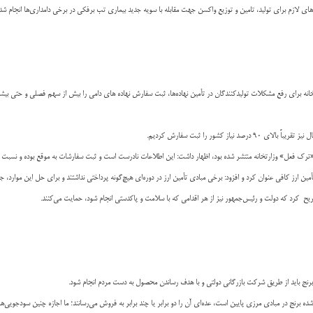
ای لازم برای تولید، تامین و توزیع واکسن جهت مقابله با سویه جدید بیماری تب برفکی در برخی دامداری‌ها انجام شد
خانه برای رفع مشکلات تولیدکنندگان در تأمین نهاده‌ها، ثبت سفارش نهاده های دامی را بیش از سهم فصلی و حتی بیشتر
کشور را ثبت سفارش کردیم.
ه منتشر شده بود، اظهار داشت: این اطلاعات نادرست است و ثبت سفارشات به موقع بوده و نسبت به سال گذشته نزدیک ۵ درصد نهاده دامی بیشت
ین ارز کافی عنوان کرد و افزود: برخی مبادی تأمین ارز در دوره‌ای هیچ‌گونه پرداختی نداشتند و برای حل این موارد،
 تصریح کرد که دولت و رئیس‌جمهور نیز از هر اقدامی که با سلامت و پاکدستی انجام شود، حمایت می‌کنند.
رنج باید از طریق شرکت بازرگانی دولتی و با هدف رساندن محصول به دست مردم انجام شود.
ده برنج در مبادی مرزی پایین است، عده‌ای آن را دو برابر یا چند برابر به فروش می‌رسانند؛ ما اجازه چنین سودجویی‌های