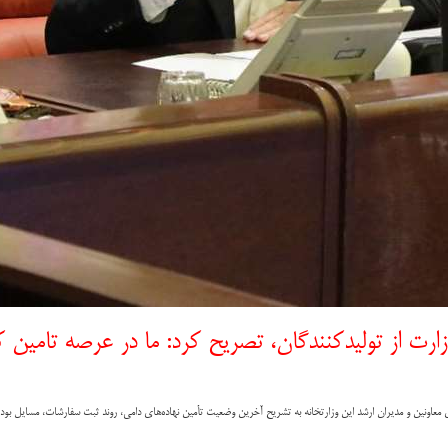
زارت از تولیدکنندگان، تصریح کرد: ما در عرصه تامین 
اونین و مدیران ارشد این وزارتخانه به تشریح آخرین وضعیت تأمین نهاده‌های دامی، روند ثبت سفارشات، مسایل بودجه‌ا