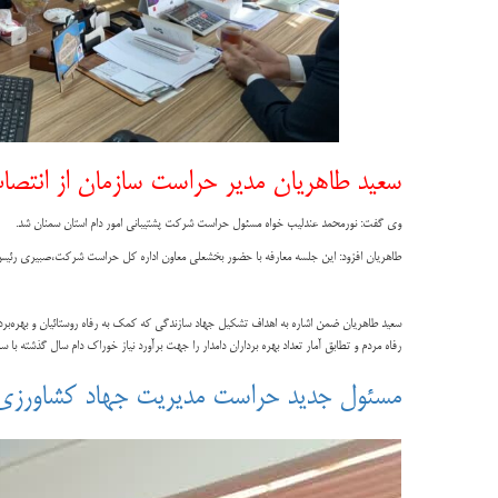
سعید طاهریان مدیر حراست سازمان از انتصا
وی گفت: نورمحمد عندلیب خواه مسئول حراست شرکت پشتیبانی امور دام استان سمنان شد.
طاهریان افزود: این جلسه معارفه با حضور بخشعلی معاون اداره کل حراست شرکت،صبیری رئیس 
سعید طاهریان ضمن اشاره به اهداف تشکیل جهاد سازندگی که کمک به رفاه روستائیان و بهره‌ب
رفاه مردم و تطابق آمار تعداد بهره برداران دامدار را جهت برآورد نیاز خوراک دام سال گذشته ب
مسئول جدید حراست مدیریت جهاد کشاورزی 